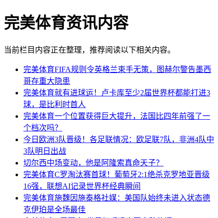
完美体育资讯内容
当前栏目内容正在整理，推荐阅读以下相关内容。
完美体育FIFA规则令英格兰束手无策，图赫尔警告墨西
哥存重大隐患
完美体育就有进球运！卢卡库至少2届世界杯都能打进3
球，是比利时首人
完美体育一个位置获得巨大提升，法国比四年前强了一
个档次吗？
今日欧洲3队晋级！各足联情况：欧足联7队，非洲4队中
3队明日出战
切尔西中场变动，他是阿隆索真命天子？
完美体育C罗淘汰赛首球！葡萄牙2:1绝杀克罗地亚晋级
16强，联想AI记录世界杯经典瞬间
完美体育施魏因施泰格社媒：美国队始终未进入状态德
克伊珀是全场最佳