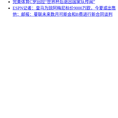
完美体育C罗回应“世界杯后退出国家队传闻”
ESPN记者：皇马为琼阿梅尼标价9000万欧，今夏或出售
他；邮报：曼联未来数月可能会和B费进行新合同谈判