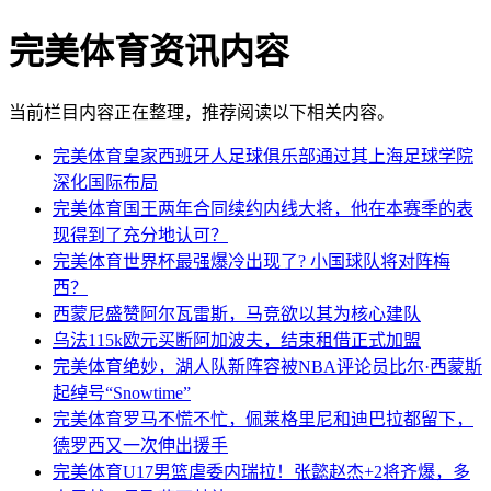
完美体育资讯内容
当前栏目内容正在整理，推荐阅读以下相关内容。
完美体育皇家西班牙人足球俱乐部通过其上海足球学院
深化国际布局
完美体育国王两年合同续约内线大将，他在本赛季的表
现得到了充分地认可？
完美体育世界杯最强爆冷出现了? 小国球队将对阵梅
西？
西蒙尼盛赞阿尔瓦雷斯，马竞欲以其为核心建队
乌法115k欧元买断阿加波夫，结束租借正式加盟
完美体育绝妙，湖人队新阵容被NBA评论员比尔·西蒙斯
起绰号“Snowtime”
完美体育罗马不慌不忙，佩莱格里尼和迪巴拉都留下，
德罗西又一次伸出援手
完美体育U17男篮虐委内瑞拉！张懿赵杰+2将齐爆，多