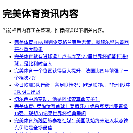
完美体育资讯内容
当前栏目内容正在整理，推荐阅读以下相关内容。
完美体育FIFA规则令英格兰束手无策，图赫尔警告墨西
哥存重大隐患
完美体育就有进球运！卢卡库至少2届世界杯都能打进3
球，是比利时首人
完美体育一个位置获得巨大提升，法国比四年前强了一
个档次吗？
今日欧洲3队晋级！各足联情况：欧足联7队，非洲4队中
3队明日出战
切尔西中场变动，他是阿隆索真命天子？
完美体育C罗淘汰赛首球！葡萄牙2:1绝杀克罗地亚晋级
16强，联想AI记录世界杯经典瞬间
完美体育施魏因施泰格社媒：美国队始终未进入状态德
克伊珀是全场最佳